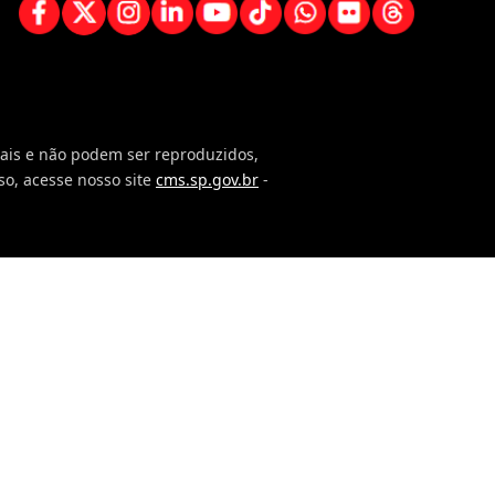
orais e não podem ser reproduzidos,
so, acesse nosso site
cms.sp.gov.br
-